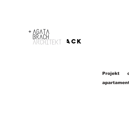
< Back
Projekt 
apartament