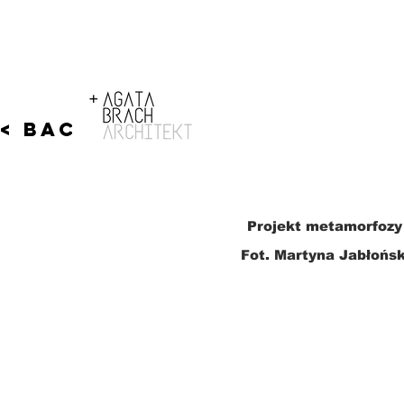
< Back
Projekt metamorfozy p
Fot. Martyna Jabłońs